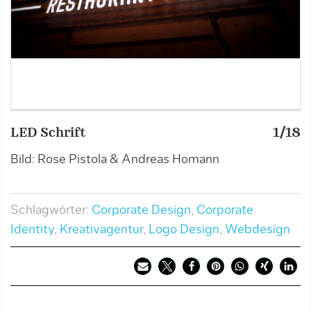
LED Schrift
1/18
P
Bild: Rose Pistola & Andreas Homann
B
Schlagwörter:
Corporate Design
,
Corporate
Identity
,
Kreativagentur
,
Logo Design
,
Webdesign