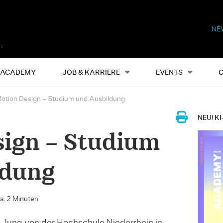
NE
Alles
Events
S
ACADEMY
JOB & KARRIERE
EVENTS
otion Design – Studium und Ausbildung
NEU! KI
sign – Studium
ldung
ca. 2 Minuten