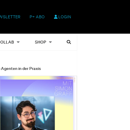
WSLETTER
P+ ABO
LOGIN
hop
Heftausgaben
Suchen
COLLAB
SHOP
-Agenten in der Praxis