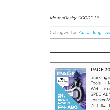
MotionDesignCCCDC16
Schlagwörter:
Ausbildung
,
De
PAGE 2
Branding i
Tools ++ 
Website u
SPECIAL 
Loacker-W
Zertifika