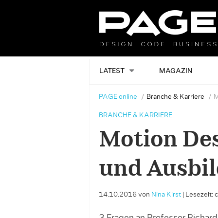
LATEST
MAGAZIN
PAGE online
Branche & Karriere
M
BRANCHE & KARRIERE
Motion De
und Ausbi
14.10.2016
von
Nina Kirst
|
Lesezeit: 