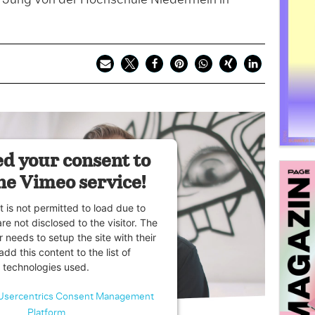
 Jung von der Hochschule Niederrhein in
d your consent to
he Vimeo service!
t is not permitted to load due to
are not disclosed to the visitor. The
 needs to setup the site with their
dd this content to the list of
technologies used.
Usercentrics Consent Management
Platform