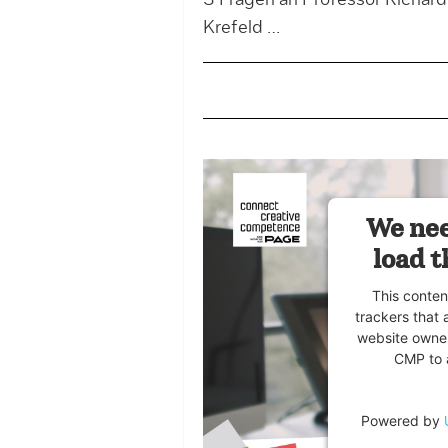
3 Fragen an Professor Richard
Krefeld …
We nee
load t
This conten
trackers that 
website owner
CMP to a
Powered by