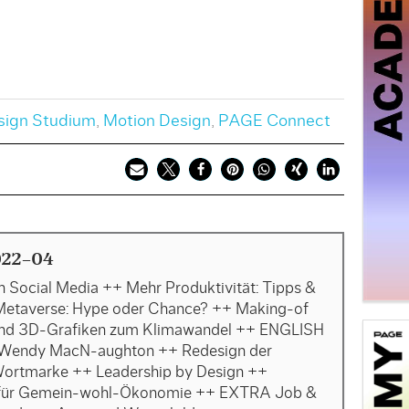
sign Studium
,
Motion Design
,
PAGE Connect
022-04
n Social Media ++ Mehr Produktivität: Tipps &
Metaverse: Hype oder Chance? ++ Making-of
nd 3D-Grafiken zum Klimawandel ++ ENGLISH
Wendy MacN-aughton ++ Redesign der
ortmarke ++ Leadership by Design ++
t für Gemein-wohl-Ökonomie ++ EXTRA Job &