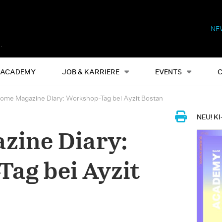
NE
Alles
Events
S
ACADEMY
JOB & KARRIERE
EVENTS
ome Magazine Diary: Workshop-Tag bei Ayzit Bostan
NEU! KI
zine Diary:
ag bei Ayzit