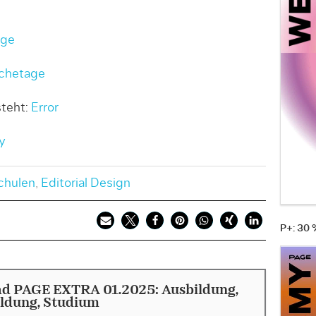
age
chetage
teht:
Error
y
chulen
,
Editorial Design
P+: 30
d PAGE EXTRA 01.2025: Ausbildung,
ildung, Studium