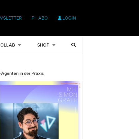
WSLETTER
P+ ABO
LOGIN
hop
Heftausgaben
Suchen
COLLAB
SHOP
-Agenten in der Praxis