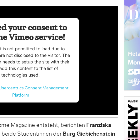
d your consent to
he Vimeo service!
t is not permitted to load due to
are not disclosed to the visitor. The
 needs to setup the site with their
dd this content to the list of
technologies used.
Usercentrics Consent Management
Platform
ome Magazine entsteht, berichten
Franziska
, beide Studentinnen der
Burg Giebichenstein