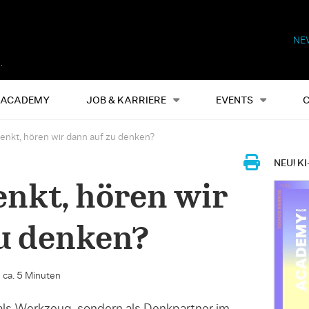
NE
Alles
Events
S
ACADEMY
JOB & KARRIERE
EVENTS
nkt, hören wir dann auf zu denken?
NEU! KI
nkt, hören wir
u denken?
 ca. 5 Minuten