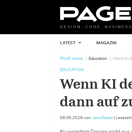
LATEST
MAGAZIN
PAGE online
Education
Wenn KI de
EDUCATION
Wenn KI de
dann auf z
08.06.2026
von
Jana Reske
|
Lesezeit: