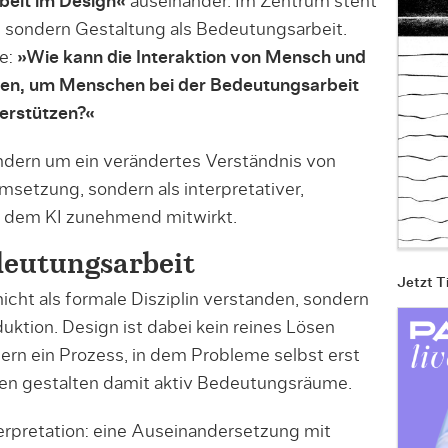
eit im Design«
auseinander. Im Zentrum steht
 sondern Gestaltung als Bedeutungsarbeit.
ge:
»Wie kann die Interaktion von Mensch und
den, um Menschen bei der Bedeutungsarbeit
erstützen?«
ondern um ein verändertes Verständnis von
Umsetzung, sondern als interpretativer,
n dem KI zunehmend mitwirkt.
deutungsarbeit
Jetzt T
nicht als formale Disziplin verstanden, sondern
ktion. Design ist dabei kein reines Lösen
rn ein Prozess, in dem Probleme selbst erst
nen gestalten damit aktiv Bedeutungsräume.
erpretation: eine Auseinandersetzung mit