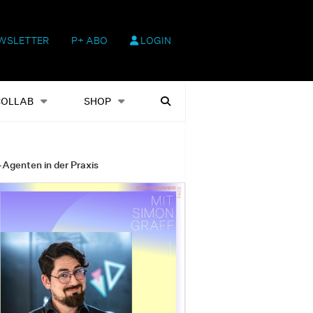
WSLETTER
P+ ABO
LOGIN
hop
Heftausgaben
Suchen
COLLAB
SHOP
-Agenten in der Praxis