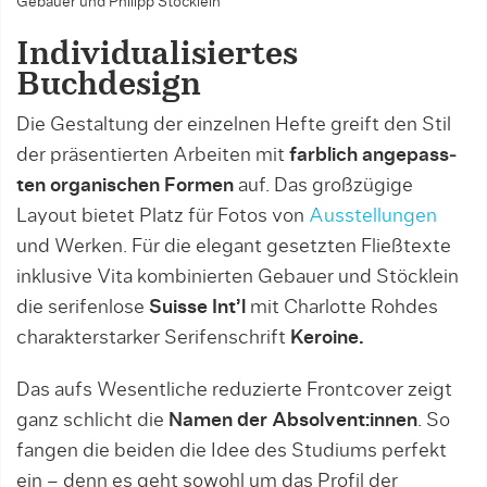
Gebauer und Philipp Stöcklein
Individualisiertes
Buchdesign
Die Gestaltung der einzelnen Hefte greift den Stil
der präsentierten Arbeiten mit
farblich angepass­
ten organischen Formen
auf. Das großzügige
Layout bie­tet Platz für Fotos von
Ausstellungen
und Werken. Für die elegant gesetzten Fließtexte
inklusive Vita kombinierten Gebauer und Stöcklein
die serifenlo­se
Suisse Int’l
mit Charlotte Rohdes
charakterstarker Serifenschrift
Keroine.
Das aufs Wesentliche reduzierte Frontcover zeigt
ganz schlicht die
Namen der Absolvent:innen
. So
fangen die beiden die Idee des Studiums perfekt
ein – denn es geht sowohl um das Profil der