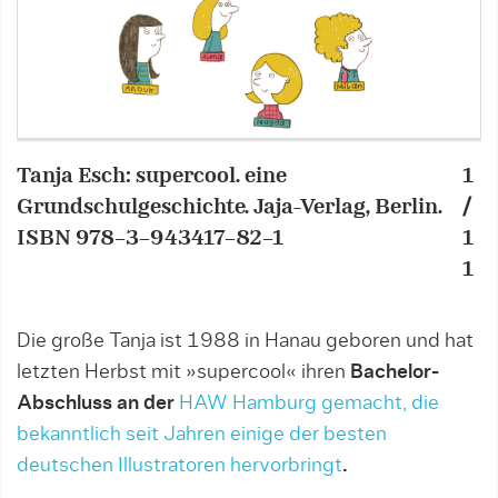
Tanja Esch: supercool. eine
1
T
Grundschulgeschichte. Jaja-Verlag, Berlin.
/
G
ISBN 978-3-943417-82-1
1
I
1
Die große Tanja ist 1988 in Hanau geboren und hat
letzten Herbst mit »supercool« ihren
Bachelor-
Abschluss an der
HAW Hamburg gemacht, die
bekanntlich seit Jahren einige der besten
deutschen Illustratoren hervorbringt
.