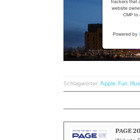
trackers that 
website owner
CMP to a
Powered by
Schlagwörter:
Apple
,
Fun
,
Illu
PAGE 20