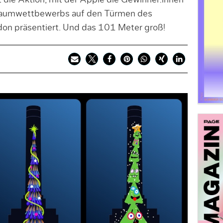
t die Aktion, mit der Apple die Gewinner:innen
baumwettbewerbs auf den Türmen des
don präsentiert. Und das 101 Meter groß!