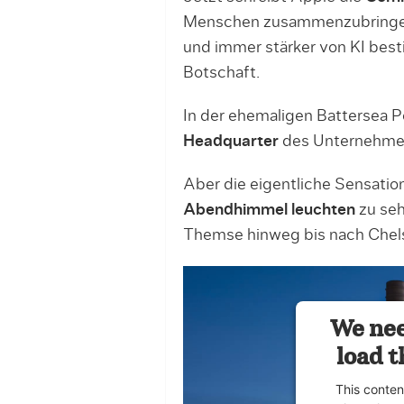
Menschen zusammenzubringen.
und immer stärker von KI best
Botschaft.
In der ehemaligen Battersea P
Headquarter
des Unternehmen
Aber die eigentliche Sensation 
Abendhimmel leuchten
zu seh
Themse hinweg bis nach Chel
We nee
load t
This conten