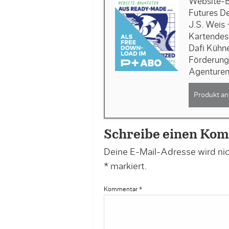
Website-B
Futures D
J.S. Weis
Kartendes
Dafi Kühn
Förderung
Agenture
Produkt an
Schreibe einen Ko
Deine E-Mail-Adresse wird nich
*
markiert.
Kommentar
*