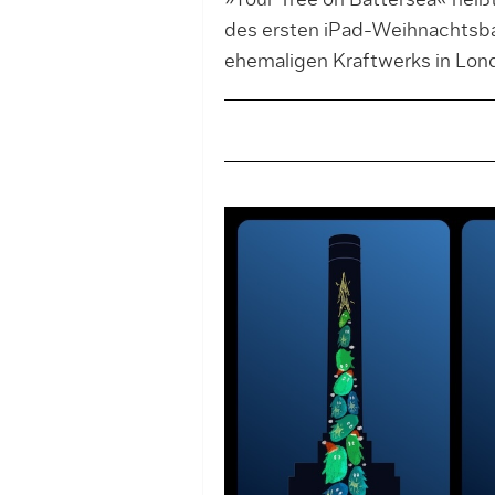
»Your Tree on Battersea« heiß
des ersten iPad-Weihnachts
ehemaligen Kraftwerks in Lon