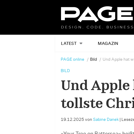
LATEST
MAGAZIN
PAGE online
Bild
Und Apple hat wi
BILD
Und Apple 
tollste Ch
19.12.2025
von
Sabine Danek
|
Leseze