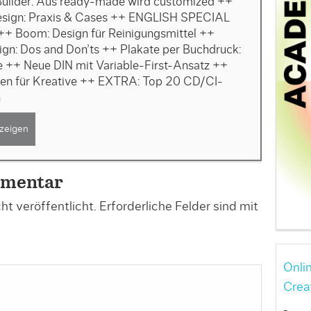
uilder: Aus ready-made wird customized ++
esign: Praxis & Cases ++ ENGLISH SPECIAL
 ++ Boom: Design für Reinigungsmittel ++
ign: Dos and Don’ts ++ Plakate per Buchdruck:
e ++ Neue DIN mit Variable-First-Ansatz ++
en für Kreative ++ EXTRA: Top 20 CD/CI-
n
zeigen
mmentar
t veröffentlicht.
Erforderliche Felder sind mit
Onli
Crea