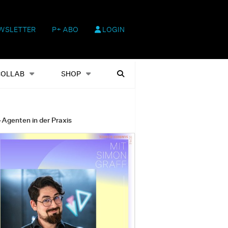
WSLETTER
P+ ABO
LOGIN
hop
Heftausgaben
Suchen
COLLAB
SHOP
-Agenten in der Praxis