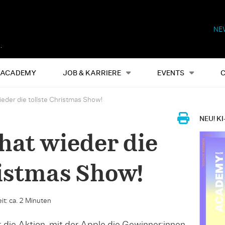
NE
Alles
Events
S
ACADEMY
JOB & KARRIERE
EVENTS
eder die tollste Christmas Show!
NEU! KI
hat wieder die
ristmas Show!
it: ca. 2 Minuten