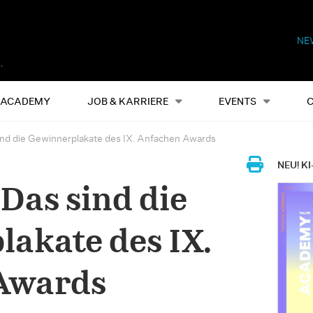
NE
Alles
Events
S
ACADEMY
JOB & KARRIERE
EVENTS
sind die Gewinnerplakate des IX. Anfachen Awards
NEU! KI
 Das sind die
akate des IX.
Awards