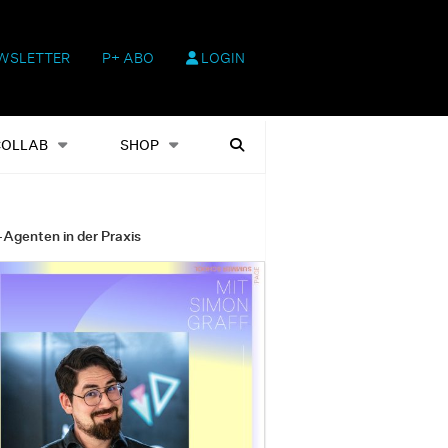
WSLETTER
P+ ABO
LOGIN
hop
Heftausgaben
Suchen
COLLAB
SHOP
-Agenten in der Praxis