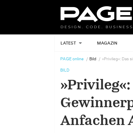
LATEST
MAGAZIN
PAGE online
Bild
»Privileg«: Das 
BILD
»Privileg«:
Gewinnerpl
Anfachen 