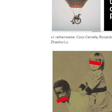
v.l. reihenweise: Coco Cerrella, Riccard
Zhaohui Lu