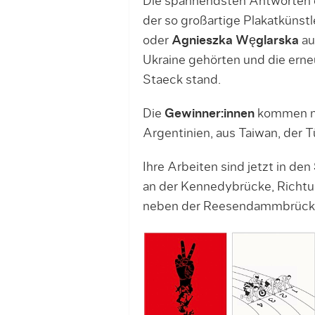
Die spannendsten Antworten d
der so großartige Plakatkünst
oder
Agnieszka Węglarska
au
Ukraine gehörten und die erne
Staeck stand.
Die
Gewinner:innen
kommen ne
Argentinien, aus Taiwan, der Tü
Ihre Arbeiten sind jetzt in den
an der Kennedybrücke, Richtun
neben der Reesendammbrücke/