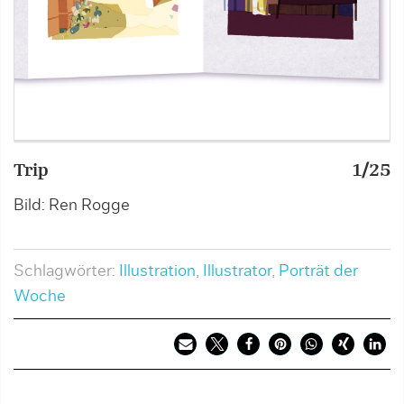
Trip
1/25
T
Bild: Ren Rogge
B
Schlagwörter:
Illustration
,
Illustrator
,
Porträt der
Woche