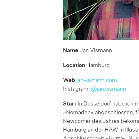
Name
Jan Vismann
Location
Hamburg
Web
janvismann.com
Instagram:
@jan.vismann
Start
In Düsseldorf habe ich 
»Nomaden« abgeschlossen, für
Newcomer des Jahres bekomme
Hamburg an der HAW in Illust
Abschlussarbeit »Hutta«. Nun b