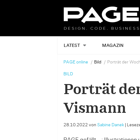
LATEST
MAGAZIN
PAGE online
Bild
Porträt der Woc
BILD
Porträt de
Vismann
28.10.2022
von
Sabine Danek
|
Leseze