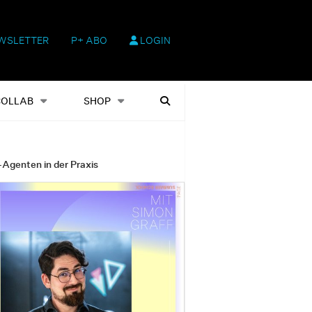
WSLETTER
P+ ABO
LOGIN
hop
Heftausgaben
Suchen
COLLAB
SHOP
-Agenten in der Praxis