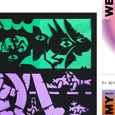
P+: 30