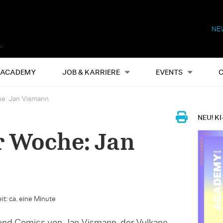
NE
Alles
Events
S
ACADEMY
JOB & KARRIERE
EVENTS
he: Jan Vismann
NEU! KI
r Woche: Jan
it: ca. eine Minute