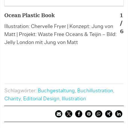
Ocean Plastic Book
1
O
/
Illustration: Chervelle Fryer | Konzept: Jung von
I
6
Matt | Projekt: Waste Free Oceans & Teijin – Bild:
M
Jelly London mit Jung von Matt
J
Schlagwörter:
Buchgestaltung
,
Buchillustration
,
Charity
,
Editorial Design
,
Illustration