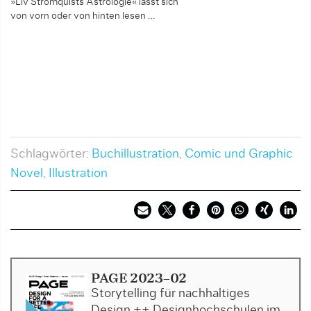
»Liv Strömquists Astrologie« lässt sich
von vorn oder von hinten lesen …
Schlagwörter:
Buchillustration
,
Comic und Graphic
Novel
,
Illustration
PAGE 2023-02
Storytelling für nachhaltiges
Design ++ Designhochschulen im