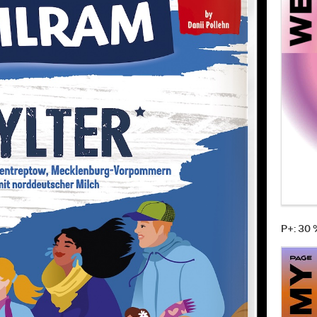
P+: 30