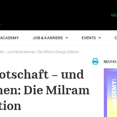
NE
Alles
Events
S
ACADEMY
JOB & KARRIERE
EVENTS
t – und Illustrationen: Die Milram Design Edition
NEU! KI
otschaft – und
onen: Die Milram
tion