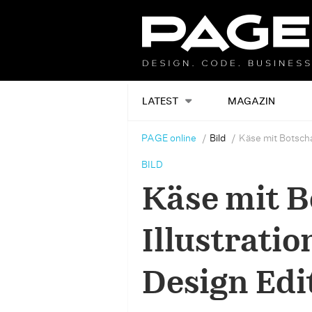
LATEST
MAGAZIN
PAGE online
Bild
Käse mit Botschaf
BILD
Käse mit B
Illustrati
Design Edi