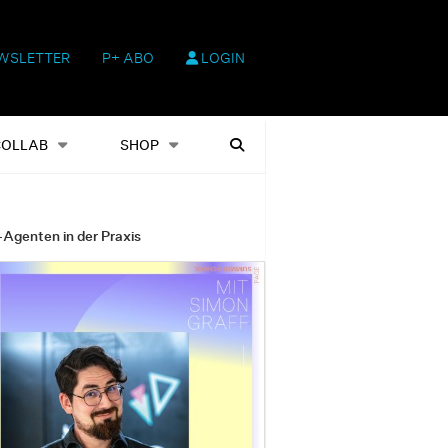
WSLETTER
P+ ABO
LOGIN
hop
Heftausgaben
Suchen
COLLAB
SHOP
-Agenten in der Praxis