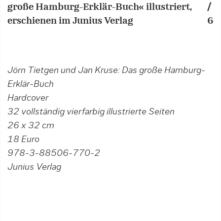
große Hamburg-Erklär-Buch« illustriert,
/
g
erschienen im Junius Verlag
6
e
Jörn Tietgen und Jan Kruse: Das große Hamburg-
Erklär-Buch
Hardcover
32 vollständig vierfarbig illustrierte Seiten
26 x 32 cm
18 Euro
978-3-88506-770-2
Junius Verlag