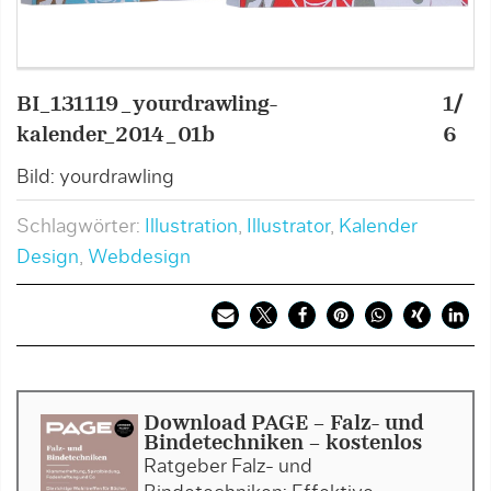
BI_131119_yourdrawling-
1/
B
kalender_2014_01b
6
k
Bild: yourdrawling
B
Schlagwörter:
Illustration
,
Illustrator
,
Kalender
Design
,
Webdesign
Download PAGE - Falz- und
Bindetechniken - kostenlos
Ratgeber Falz- und