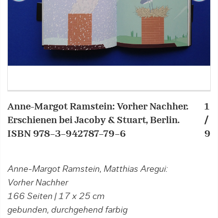
Anne-Margot Ramstein: Vorher Nachher.
1
A
Erschienen bei Jacoby & Stuart, Berlin.
/
E
ISBN 978-3-942787-79-6
9
I
Anne-Margot Ramstein, Matthias Aregui:
Vorher Nachher
166 Seiten | 17 x 25 cm
gebunden, durchgehend farbig