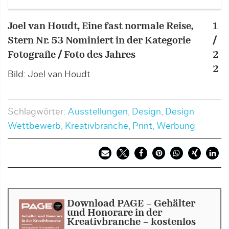
Joel van Houdt, Eine fast normale Reise,
1
D
Stern Nr. 53 Nominiert in der Kategorie
/
1
Fotografie / Foto des Jahres
2
/
2
Bild: Joel van Houdt
Schlagwörter:
Ausstellungen
,
Design
,
Design
Wettbewerb
,
Kreativbranche
,
Print
,
Werbung
Download PAGE - Gehälter
und Honorare in der
Kreativbranche - kostenlos