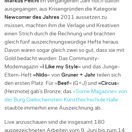
Markus Peichl
im vergangenen Jahr noch davon
ausgegangen, aus Krisengründen die Kategorie
Newcomer des Jahres
2011 aussetzen zu
müssen, machten ihm die Verlage und Kreativen
einen Strich durch die Rechnung und brachten
gleich fünf auszeichnungswürdige Hefte heraus.
Davon waren sogar gleich zwei so gut, dass sie mit
Gold bedacht wurden: Das Community-
Modemagazin »
I Like my Style
« und das Junge-
Eltern-Heft
»Nido
« von
Gruner + Jahr
teilen sich
den ersten Platz. Für »
Beef
« (G+J) und
»Circus
«
(Herznote) gab’s Bronze, das
»Some Magazine« von
der Burg Giebichenstein Kunsthochschule Halle
staubte immerhin eine Auszeichnung ab.
Live anzuschauen sind die insgesamt 180
ausgezeichneten Arbeiten vom 9. Juni bis zum 14.