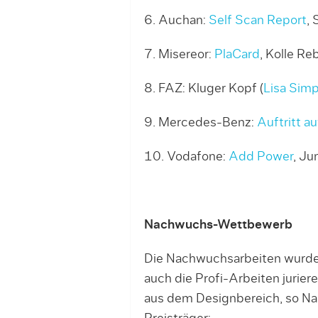
6. Auchan:
Self Scan Report
, 
7. Misereor:
PlaCard
, Kolle Re
8. FAZ: Kluger Kopf (
Lisa Sim
9. Mercedes-Benz:
Auftritt a
10. Vodafone:
Add Power
, Ju
Nachwuchs-Wettbewerb
Die Nachwuchsarbeiten wurden
auch die Profi-Arbeiten jurie
aus dem Designbereich, so N