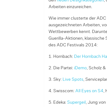
den
neuen Designkategorien
,
Arbeiten einzureichen.
Wie immer clusterte der ADC d
ausgezeichneten Arbeiten, vo
Wettbewerben kennt. Darunter
Guerilla-Aktionen, klassische
des ADC Festivals 2014:
1. Hornbach:
Der Hornbach H
2. Die Partei:
iDemo
, Scholz &
3. Sky:
Live Spots
, Servicepla
4. Swisscom:
All Eyes on S4
,
5. Edeka:
Supergeil
, Jung von