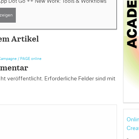
 App Dot Go ++ New Work: Tools & Workflows
zeigen
em Artikel
ampagne / PAGE online
mmentar
t veröffentlicht.
Erforderliche Felder sind mit
Onli
Crea