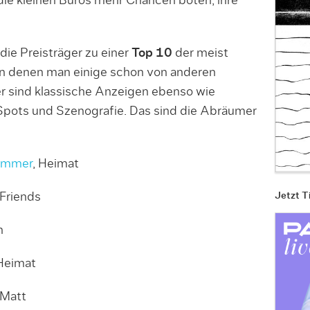
 die kleinen Büros mehr Chancen böten, ihre
ie Preisträger zu einer
Top 10
der meist
n denen man einige schon von anderen
 sind klassische Anzeigen ebenso wie
 Spots und Szenografie. Das sind die Abräumer
ammer
, Heimat
 Friends
Jetzt T
n
 Heimat
 Matt