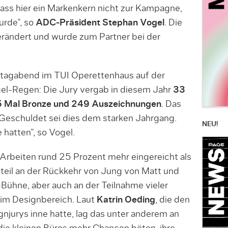
ass hier ein Markenkern nicht zur Kampagne,
urde“, so
ADC-Präsident Stephan Vogel
. Die
verändert und wurde zum Partner bei der
tagabend im TUI Operettenhaus auf der
l-Regen: Die Jury vergab in diesem Jahr
33
65 Mal Bronze und 249 Auszeichnungen
. Das
z. Geschuldet sei dies dem starken Jahrgang.
NEU!
e hatten“, so Vogel.
beiten rund 25 Prozent mehr eingereicht als
ßteil an der Rückkehr von Jung von Matt und
Bühne, aber auch an der Teilnahme vieler
 im Designbereich. Laut
Katrin Oeding
, die den
ignjurys inne hatte, lag das unter anderem an