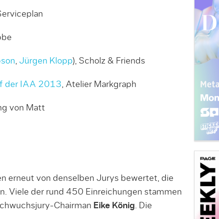
Serviceplan
bbe
pson
,
Jürgen Klopp
), Scholz & Friends
uf der IAA 2013
, Atelier Markgraph
ng von Matt
 erneut von denselben Jurys bewertet, die
ren. Viele der rund 450 Einreichungen stammen
achwuchsjury-Chairman
Eike König
. Die