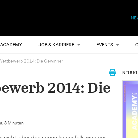
NE
Alles
Events
S
ACADEMY
JOB & KARRIERE
EVENTS
ettbewerb 2014: Die Gewinner
NEU! KI
ewerb 2014: Die
ca. 3 Minuten