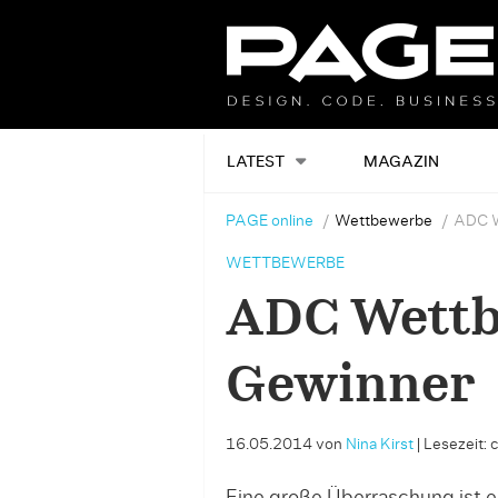
LATEST
MAGAZIN
PAGE online
Wettbewerbe
ADC W
WETTBEWERBE
ADC Wettb
Gewinner
16.05.2014
von
Nina Kirst
|
Lesezeit: 