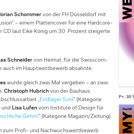
lorian Schommer
von der FH Düsseldorf mit
lusion“ – einem Plattencover für eine Hardcore-
 CD laut Eike König um 30 Prozent steigerte.
as Schneider
von Heimat, für die Swisscom-
die auch im Hauptwettbewerb absahnte.
res
wurde gleich zwei Mal vergeben – an zwei
n:
Christoph Hubrich
von der Bauhaus
P+: 30
Abschlussarbeit „
Endlager Suhl
“ (Kategorie
) und
Lisa Lufen
vom Institute of Design für
schliche Gehirn
“ (Kategorie Magazin/Zeitung).
en zum Profi- und Nachwuchswettbewerb