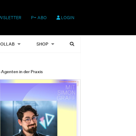
WSLETTER
P+ ABO
LOGIN
hop
Heftausgaben
Suchen
COLLAB
SHOP
-Agenten in der Praxis