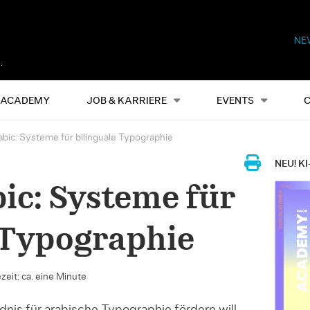
NE
Alles
Events
S
ACADEMY
JOB & KARRIERE
EVENTS
ic: Systeme für bilinguale Typographie
NEU! KI
c: Systeme für
 Typographie
zeit: ca. eine Minute