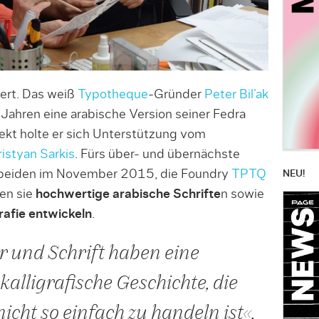
iert. Das weiß
Typotheque
-Gründer
Peter Bil’ak
 Jahren eine arabische Version seiner Fedra
ekt holte er sich Unter­stützung vom
ristyan Sarkis
. Fürs über- und übernächste
 beiden im November 2015, die Foun­dry
TPTQ
NEU!
len sie
hoch­wertige arabische Schrifte
n sowie
rafie entwickeln
.
r und Schrift haben eine
alligra­fische Geschichte, die
icht so einfach zu handeln ist«,