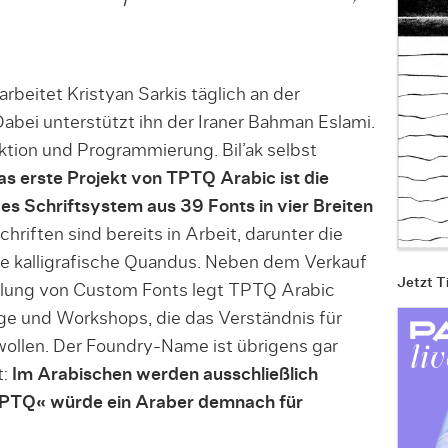
beitet Kristyan Sarkis täglich an der
abei unterstützt ihn der Iraner Bahman Eslami.
uktion und Programmierung. Bil’ak selbst
as erste Projekt von TPTQ Arabic ist die
es Schriftsystem aus 39 Fonts in vier Breiten
hriften sind be­reits in Arbeit, darunter die
ie kalligrafische Quandus. Neben dem Verkauf
Jetzt T
klung von Custom Fonts legt TPTQ Arabic
ge und Workshops, die das Verständnis für
wollen. Der Foundry-Name ist üb­rigens gar
t:
Im Arabischen werden ausschließlich
TPTQ« wür­de ein Araber demnach für