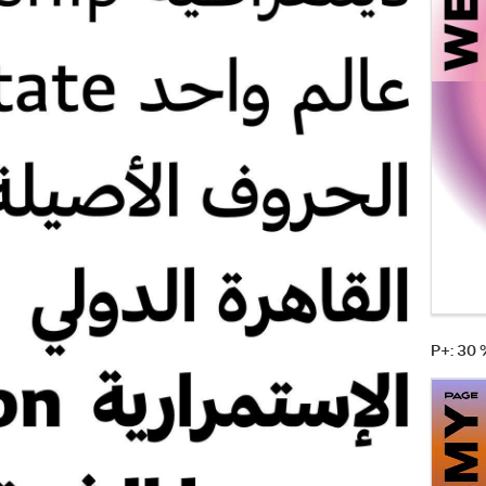
P+: 30