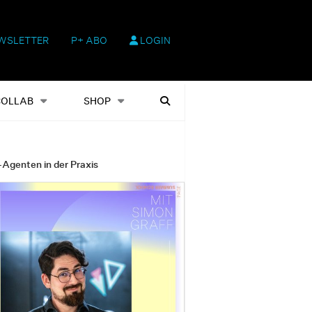
WSLETTER
P+ ABO
LOGIN
hop
Heftausgaben
Suchen
COLLAB
SHOP
-Agenten in der Praxis