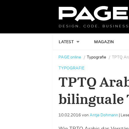
LATEST
MAGAZIN
PAGE online
Typografie
TPTQ Arab
TYPOGRAFIE
TPTQ Arabi
bilinguale
10.02.2016
von
Antje Dohmann
|
Lese