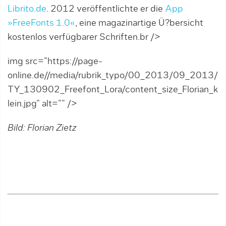
Librito.de
. 2012 veröffentlichte er die
App
»FreeFonts 1.0«
, eine magazinartige Ü?bersicht
kostenlos verfügbarer Schriften.br />
img src=”https://page-
online.de//media/rubrik_typo/00_2013/09_2013/
TY_130902_Freefont_Lora/content_size_Florian_k
lein.jpg” alt=”” />
Bild: Florian Zietz