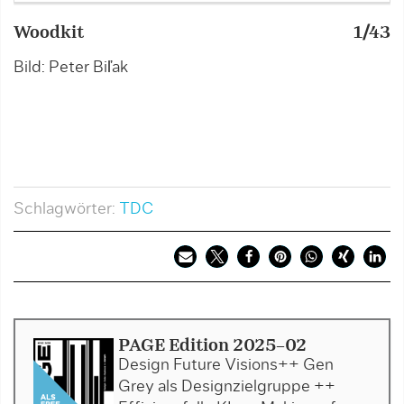
Woodkit
1/43
W
Bild: Peter Biľak
Bi
Schlagwörter:
TDC
PAGE Edition 2025-02
Design Future Visions++ Gen
Grey als Designzielgruppe ++