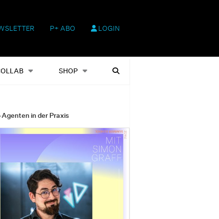
WSLETTER
P+ ABO
LOGIN
hop
Heftausgaben
Suchen
COLLAB
SHOP
-Agenten in der Praxis