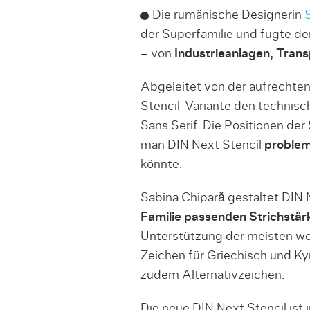
Die rumänische Designerin
der Superfamilie und fügte der
– von
Industrieanlagen, Tran
Abgeleitet von der aufrechten
Stencil-Variante den technisc
Sans Serif. Die Positionen der 
man DIN Next Stencil
probleml
könnte.
Sabina Chipară gestaltet DIN 
Familie passenden Strichstärk
Unterstützung der meisten w
Zeichen für Griechisch und Kyr
zudem Alternativzeichen.
Die neue DIN Next Stencil ist 