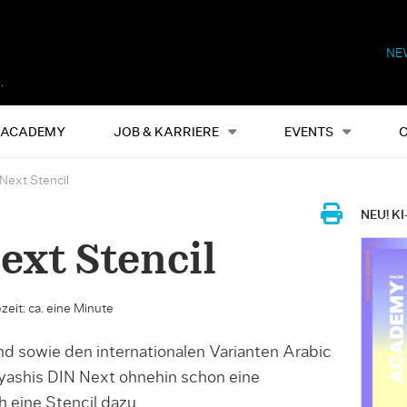
NE
Alles
Events
S
ACADEMY
JOB & KARRIERE
EVENTS
Next Stencil
NEU! KI
ext Stencil
zeit: ca. eine Minute
d sowie den internationalen Varianten Arabic
yashis DIN Next ohnehin schon eine
 eine Stencil dazu.