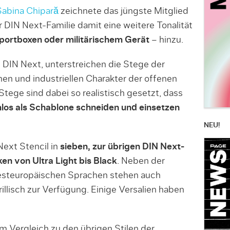
Sabina Chipară
zeichnete das jüngste Mitglied
 DIN Next-Familie damit eine weitere Tonalität
sportboxen oder militärischem Gerät
– hinzu.
 DIN Next, unterstreichen die Stege der
hen und industriellen Charakter der offenen
Stege sind dabei so realistisch gesetzt, dass
os als Schablone schneiden und einsetzen
NEU!
Next Stencil in
sieben, zur übrigen DIN Next-
en von Ultra Light bis Black
. Neben der
esteuropäischen Sprachen stehen auch
illisch zur Verfügung. Einige Versalien haben
im Vergleich zu den übrigen Stilen der