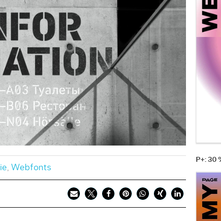
P+: 30
ie
,
Webfonts