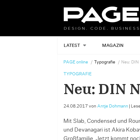
LATEST
MAGAZIN
PAGE online
Typografie
Neu: DIN 
TYPOGRAFIE
Neu: DIN N
24.08.2017
von
Antje Dohmann
|
Lese
Mit Slab, Condensed und Roun
und Devanagari ist Akira Koba
Großfamilie. Jetzt kommt noch