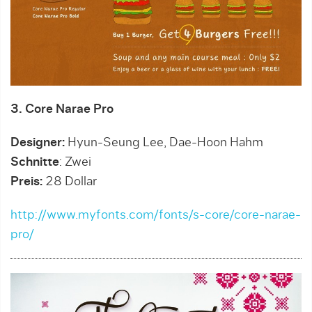
3. Core Narae Pro
Designer:
Hyun-Seung Lee, Dae-Hoon Hahm
Schnitte
: Zwei
Preis:
28 Dollar
http://www.myfonts.com/fonts/s-core/core-narae-
pro/