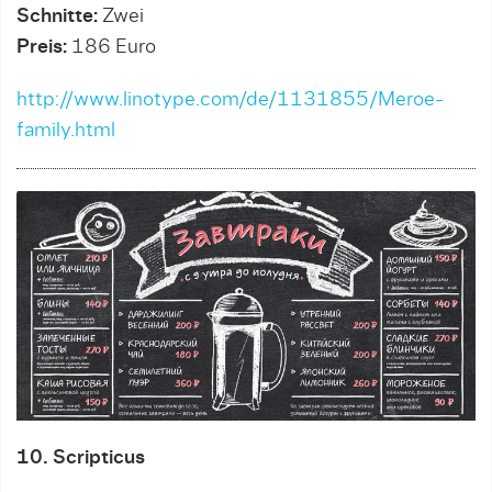
Schnitte:
Zwei
Preis:
186 Euro
http://www.linotype.com/de/1131855/Meroe-
family.html
10. Scripticus