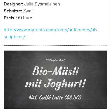
Designer:
Julia Sysmäläinen
Schnitte:
Zwei
Preis
: 99 Euro
http://www.myfonts.com/fonts/artlebedev/als-
scripticus/