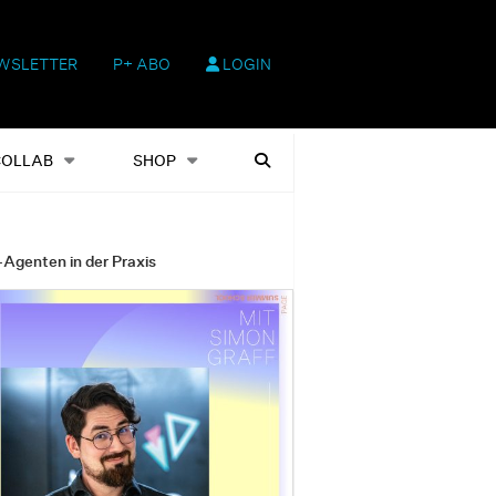
WSLETTER
P+ ABO
LOGIN
hop
Heftausgaben
Suchen
COLLAB
SHOP
-Agenten in der Praxis