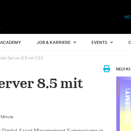
NE
Alles
Events
S
ACADEMY
JOB & KARRIERE
EVENTS
folio Server 8.5 mit CS3
NEU! KI
erver 8.5 mit
e Minute