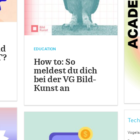
ld
EDUCATION
T?
How to: So
meldest du dich
bei der VG Bild-
Kunst an
Tech
Vogels