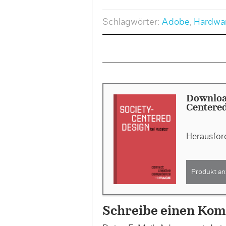
Schlagwörter:
Adobe
,
Hardwa
Downloa
Centere
Herausford
Produkt an
Schreibe einen Ko