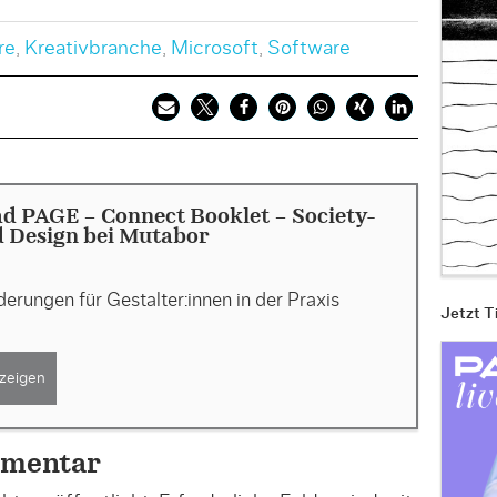
re
,
Kreativbranche
,
Microsoft
,
Software
d PAGE - Connect Booklet - Society-
d Design bei Mutabor
erungen für Gestalter:innen in der Praxis
Jetzt T
zeigen
mmentar