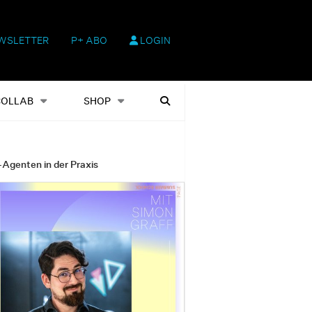
WSLETTER
P+ ABO
LOGIN
hop
Heftausgaben
Suchen
COLLAB
SHOP
-Agenten in der Praxis