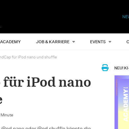
NE
Alles
Events
S
ACADEMY
JOB & KARRIERE
EVENTS
ndCap für iPod nano und shuffle
NEU! KI
für iPod nano
e
e Minute