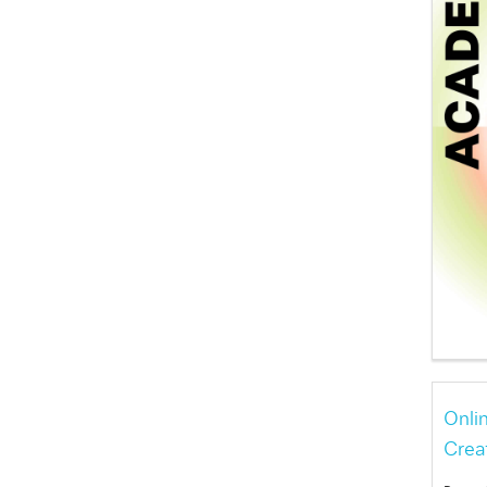
Onli
Crea