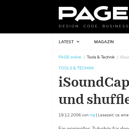
LATEST
MAGAZIN
PAGE online
Tools & Technik
iSou
TOOLS & TECHNIK
iSoundCap 
und shuffl
19.12.2006
von
mp
|
Lesezeit: ca. ein