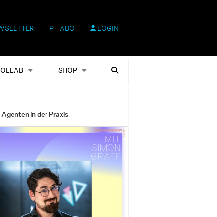
WSLETTER
P+ ABO
LOGIN
hop
Heftausgaben
Suchen
COLLAB
SHOP
-Agenten in der Praxis