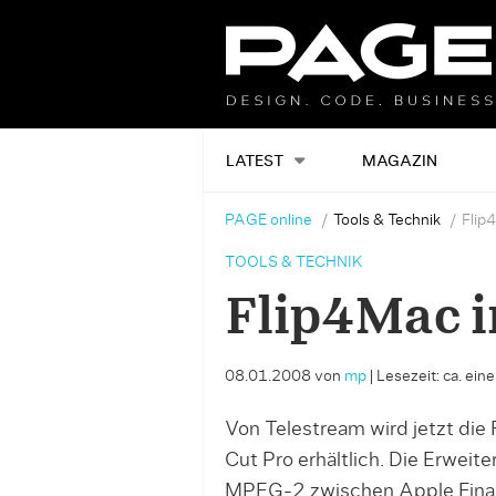
LATEST
MAGAZIN
PAGE online
Tools & Technik
Flip4
TOOLS & TECHNIK
Flip4Mac i
08.01.2008
von
mp
|
Lesezeit: ca. ein
Von Telestream wird jetzt die
Cut Pro erhältlich. Die Erweit
MPEG-2 zwischen Apple Fina