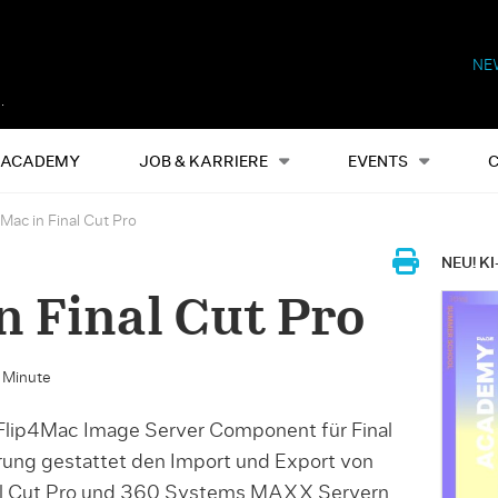
NE
Alles
Events
S
ACADEMY
JOB & KARRIERE
EVENTS
Mac in Final Cut Pro
NEU! KI
n Final Cut Pro
e Minute
 Flip4Mac Image Server Component für Final
erung gestattet den Import und Export von
l Cut Pro und 360 Systems MAXX Servern.