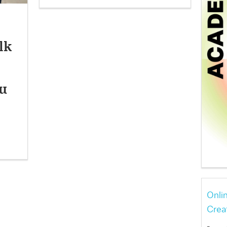
lk
zu
Onli
Crea