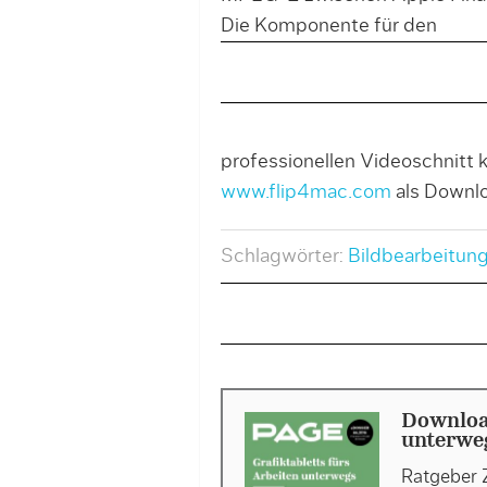
Die Komponente für den
professionellen Videoschnitt 
www.flip4mac.com
als Downlo
Schlagwörter:
Bildbearbeitun
Download
unterweg
Ratgeber 