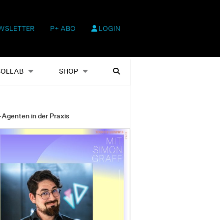
WSLETTER
P+ ABO
LOGIN
hop
Heftausgaben
Suchen
COLLAB
SHOP
-Agenten in der Praxis