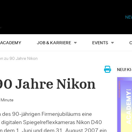
NE
Alles
Events
S
ACADEMY
JOB & KARRIERE
EVENTS
on zu 90 Jahre Nikon
NEU! KI
90 Jahre Nikon
e Minute
ch des 90-jährigen Firmenjubiläums eine
 digitalen Spiegelreflexkameras Nikon D40
n dem 1. Juni und dem 31. August 2007 ein