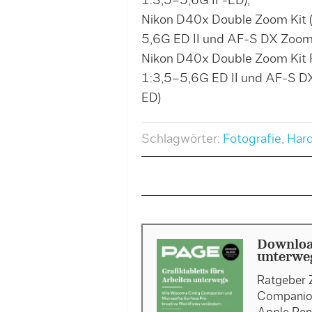
1:3,5–5,6G IF-ED),
Nikon D40x Double Zoom Kit
5,6G ED II und AF-S DX Zoo
Nikon D40x Double Zoom Kit
1:3,5–5,6G ED II und AF-S 
ED)
Schlagwörter:
Fotografie
,
Har
Download
unterweg
Ratgeber 
Companion