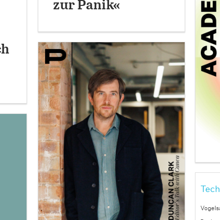
zur Panik«
ch
Tech
Vogels