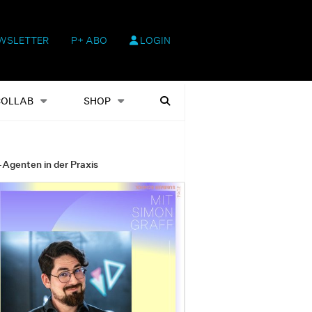
WSLETTER
P+ ABO
LOGIN
hop
Heftausgaben
Suchen
COLLAB
SHOP
-Agenten in der Praxis