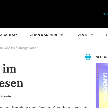
NE
Alles
Events
S
ACADEMY
JOB & KARRIERE
EVENTS
e CS3 im Bildungswesen
NEU! KI
 im
esen
e Minute