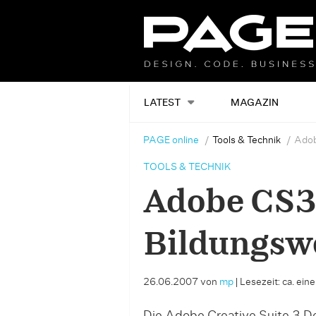
LATEST
MAGAZIN
PAGE online
Tools & Technik
Adob
TOOLS & TECHNIK
Adobe CS3
Bildungsw
26.06.2007
von
mp
|
Lesezeit: ca. ein