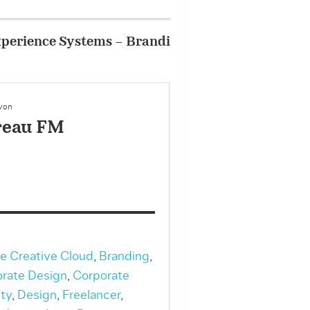
STICO
2/10
Portfolio – Project I
 von
eau FM
 Creative Cloud
,
Branding
,
rate Design
,
Corporate
ity
,
Design
,
Freelancer
,