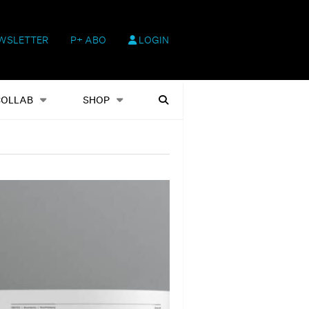
WSLETTER
P+ ABO
LOGIN
hop
Heftausgaben
Suchen
COLLAB
SHOP