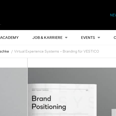
NE
Alles
Events
S
ACADEMY
JOB & KARRIERE
EVENTS
tschke
Virtual Experience Systems – Branding für VESTICO