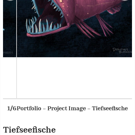
Portfolio – Project Image – Tiefseefische
2/6
P
Tiefseefische