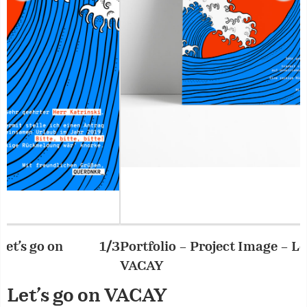
Portfolio – Project Image – Let’s go on
2/3
P
VACAY
Let’s go on VACAY