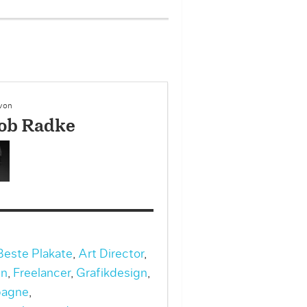
2/7
Dropbox – Plakat
 von
ob Radke
este Plakate
,
Art Director
,
gn
,
Freelancer
,
Grafikdesign
,
agne
,