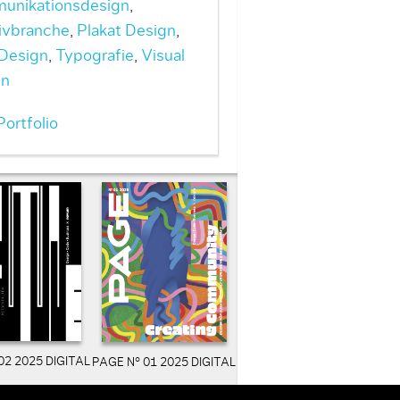
unikationsdesign
,
ivbranche
,
Plakat Design
,
 Design
,
Typografie
,
Visual
gn
ortfolio
02 2025 DIGITAL
PAGE N° 01 2025 DIGITAL