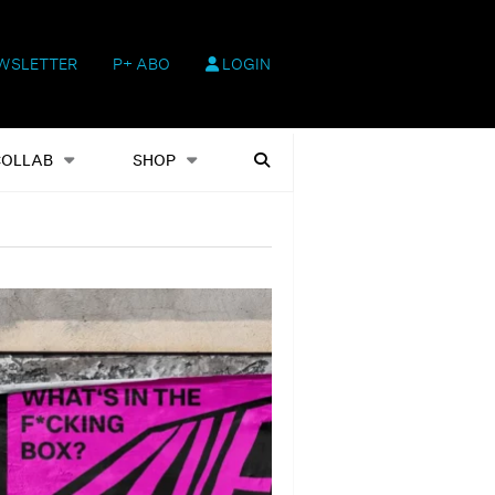
WSLETTER
P+ ABO
LOGIN
hop
Heftausgaben
Suchen
COLLAB
SHOP