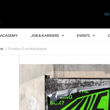
NE
Alles
Events
S
ACADEMY
JOB & KARRIERE
EVENTS
ke
Dropbox Eventkampagne