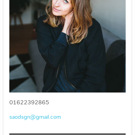
01622392865
saodsgn@gmail.com