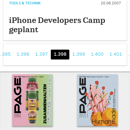
TOOLS & TECHNIK
20.06.2007
iPhone Developers Camp
geplant
1.395
1.396
1.397
1.398
1.399
1.400
1.401