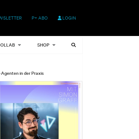
WSLETTER
P+ ABO
LOGIN
hop
Heftausgaben
Suchen
COLLAB
SHOP
-Agenten in der Praxis