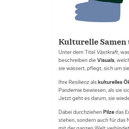
Kulturelle Samen
Unter dem Titel
Växtkraft
, wa
beschreiben die
Visuals
, welc
sie wässert, pflegt, sich um s
Ihre Resilienz als
kulturelles 
Pandemie bewiesen, als sie sic
Jetzt geht es darum, sie wied
Dabei durchziehen
Pilze
das Er
stehen, sondern auch für das 
mit der ganzen Welt verbindet