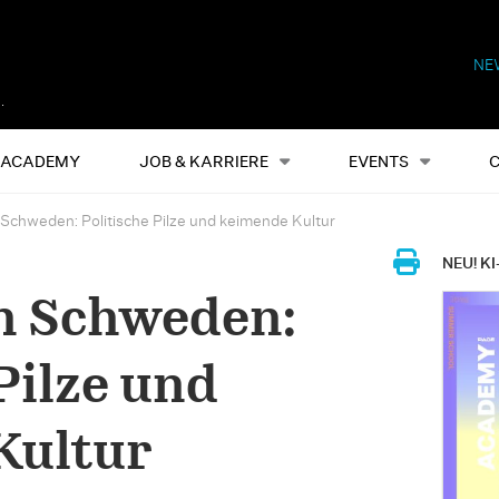
NE
Alles
Events
S
ACADEMY
JOB & KARRIERE
EVENTS
 Schweden: Politische Pilze und keimende Kultur
NEU! KI
n Schweden:
Pilze und
Kultur