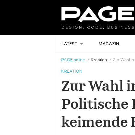
LATEST
MAGAZIN
PAGE online
Kreation
Zur Wahl in
KREATION
Zur Wahl i
Politische 
keimende 