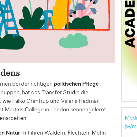
edens
amen bei der richtigen
politischen Pflege
puppen, hat das Transfer Studio die
, wie Falko Grentrup und Valeria Hedman
int Martins College in London kennengelernt
Medi
narbeiten.
(w/m
n Natur
mit ihren Wäldern, Flechten, Mohn