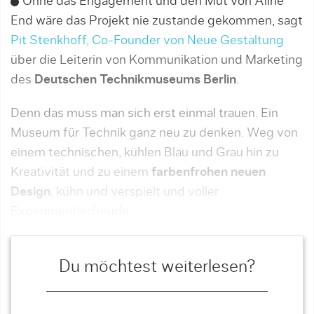
Ohne das Engagement und den Mut von Aline
End wäre das Projekt nie zustande gekommen, sagt
Pit Stenkhoff, Co-Founder von Neue Gestaltung
über die Leiterin von Kommunikation und Marketing
des
Deutschen Technikmuseums Berlin
.
Denn das muss man sich erst einmal trauen. Ein
Museum für Technik ganz neu zu denken. Weg von
einem technischen, kühlen Blau und Grau hin zu
Kreativität und zu einem
farbenfrohen neuen
Design
, kühn und verspielt und voller
Experimentierfreude.
Du möchtest weiterlesen?