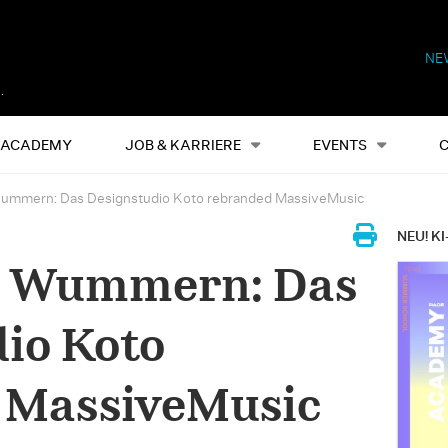
NE
Alles
Events
S
ACADEMY
JOB & KARRIERE
EVENTS
Wummern: Das Designstudio Koto rebranded MassiveMusic
NEU! KI
es Wummern: Das
io Koto
 MassiveMusic