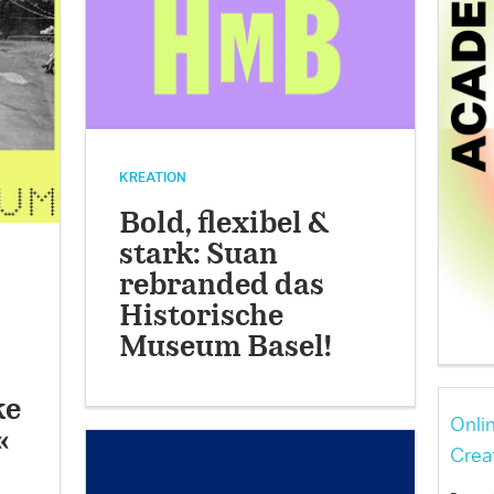
KREATION
Bold, flexibel &
stark: Suan
rebranded das
Historische
Museum Basel!
ke
Onli
«
Crea