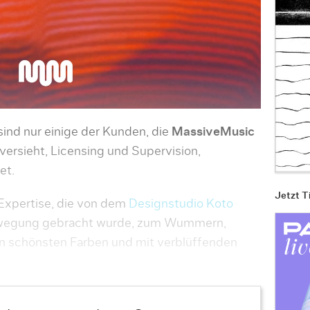
sind nur einige der Kunden, die
MassiveMusic
versieht, Licensing und Supervision,
et.
Jetzt T
-Expertise, die von dem
Designstudio Koto
ewegung gebracht wurde, zum Wummern,
in schönsten Farben und mit verblüffenden