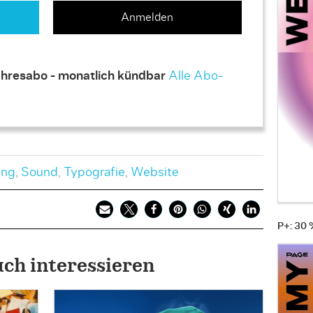
Anmelden
hresabo - monatlich kündbar
Alle Abo-
ing
,
Sound
,
Typografie
,
Website
P+: 30
uch interessieren