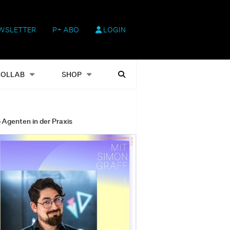
WSLETTER
P+ ABO
LOGIN
hop
Heftausgaben
Suchen
COLLAB
SHOP
-Agenten in der Praxis