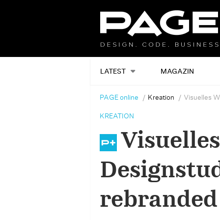
LATEST
MAGAZIN
PAGE online
Kreation
Visuelles 
KREATION
Visuell
Designstud
rebranded