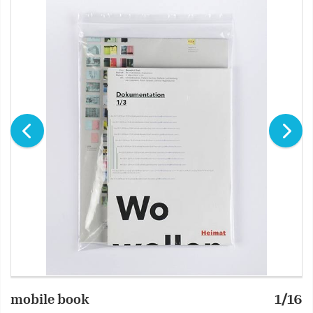
mobile book
1/16
m