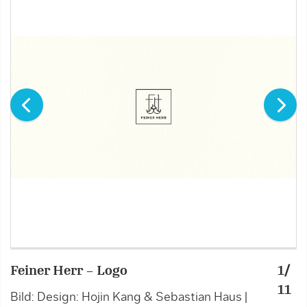
Feiner Herr – Logo
1/
F
11
Bild: Design: Hojin Kang & Sebastian Haus |
B