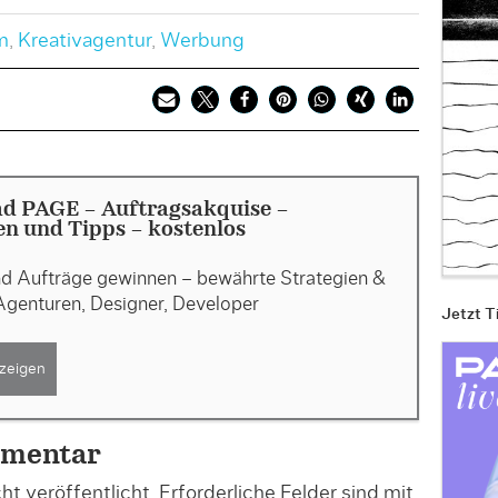
m
,
Kreativagentur
,
Werbung
d PAGE - Auftragsakquise -
en und Tipps - kostenlos
d Aufträge gewinnen – bewährte Strategien &
Agenturen, Designer, Developer
Jetzt T
zeigen
mmentar
t veröffentlicht.
Erforderliche Felder sind mit