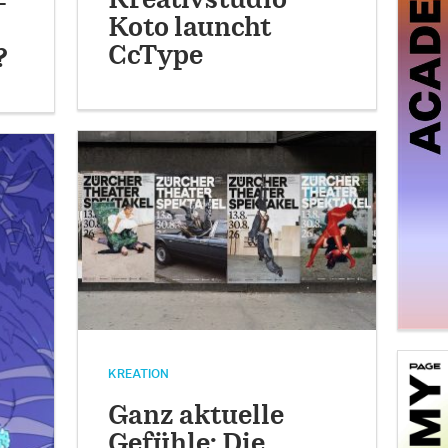
Kreativstudio
-
Koto launcht
CcType
?
KREATION
Ganz aktuelle
Gefühle: Die