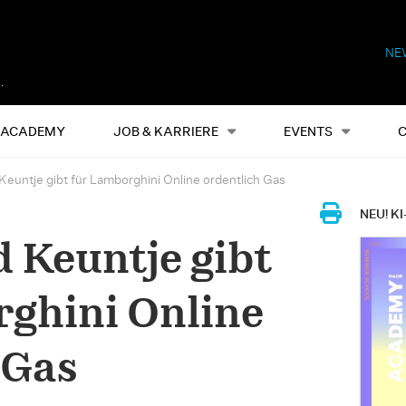
NE
Alles
Events
S
ACADEMY
JOB & KARRIERE
EVENTS
 Keuntje gibt für Lamborghini Online ordentlich Gas
NEU! KI
d Keuntje gibt
ghini Online
 Gas