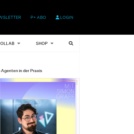
WSLETTER
P+ ABO
LOGIN
hop
Heftausgaben
Suchen
COLLAB
SHOP
-Agenten in der Praxis