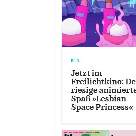
BILD
Jetzt im
Freilichtkino: De
riesige animiert
Spaß »Lesbian
Space Princess«