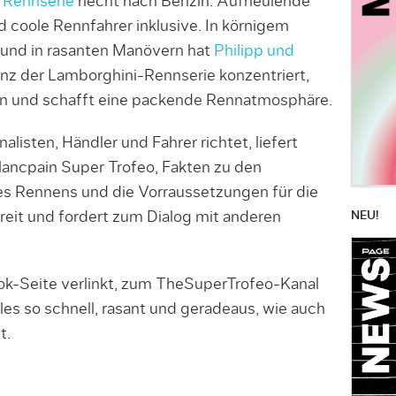
 Rennserie
riecht nach Benzin. Aufheulende
coole Rennfahrer inklusive. In körnigem
 und in rasanten Manövern hat
Philipp und
enz der Lamborghini-Rennserie konzentriert,
n und schafft eine packende Rennatmosphäre.
nalisten, Händler und Fahrer richtet, liefert
ancpain Super Trofeo, Fakten zu den
es Rennens und die Vorraussetzungen für die
NEU!
it und fordert zum Dialog mit anderen
ok-Seite verlinkt, zum TheSuperTrofeo-Kanal
les so schnell, rasant und geradeaus, wie auch
t.