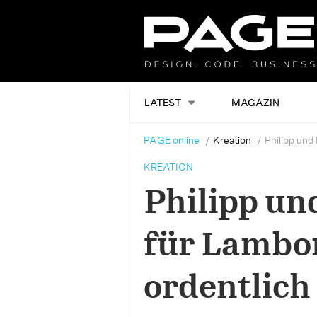
LATEST
MAGAZIN
PAGE online
Kreation
Philipp und
KREATION
Philipp un
für Lambor
ordentlich