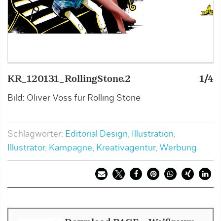
KR_120131_RollingStone.2
1/4
K
Bild: Oliver Voss für Rolling Stone
B
Schlagwörter:
Editorial Design
,
Illustration
,
Illustrator
,
Kampagne
,
Kreativagentur
,
Werbung