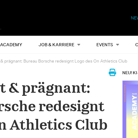
NE
Alles
Events
S
ACADEMY
JOB & KARRIERE
EVENTS
 & prägnant: Bureau Borsche redesignt Logo des On Athletics Club
NEU! KI
t & prägnant:
sche redesignt
n Athletics Club