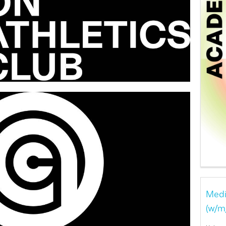
Medi
(w/m