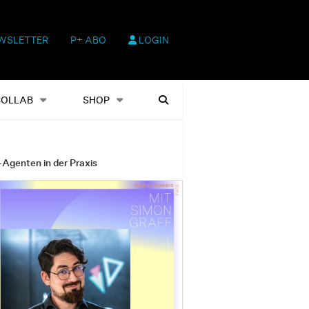
WSLETTER
P+ ABO
LOGIN
hop
Heftausgaben
Suchen
COLLAB
SHOP
-Agenten in der Praxis