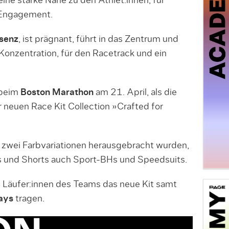
ine starke Nähe zu den Athlet:innen, für
 Engagement.
äsenz
, ist prägnant, führt in das Zentrum und
Konzentration, für den Racetrack und ein
 beim
Boston Marathon
am 21. April, als die
er neuen Race Kit Collection »Crafted for
in zwei Farbvariationen herausgebracht wurden,
s und Shorts auch Sport-BHs und Speedsuits.
 Läufer:innen des Teams das neue Kit samt
ays
tragen.