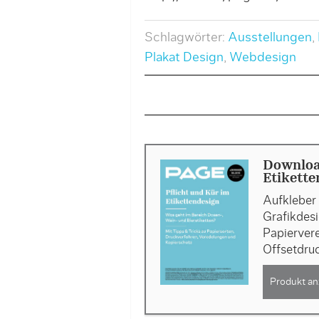
Schlagwörter:
Ausstellungen
,
Plakat Design
,
Webdesign
Downloa
Etikette
Aufkleber 
Grafikdesi
Papiervere
Offsetdru
Produkt an