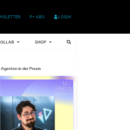
WSLETTER
P+ ABO
LOGIN
hop
Heftausgaben
Suchen
COLLAB
SHOP
-Agenten in der Praxis