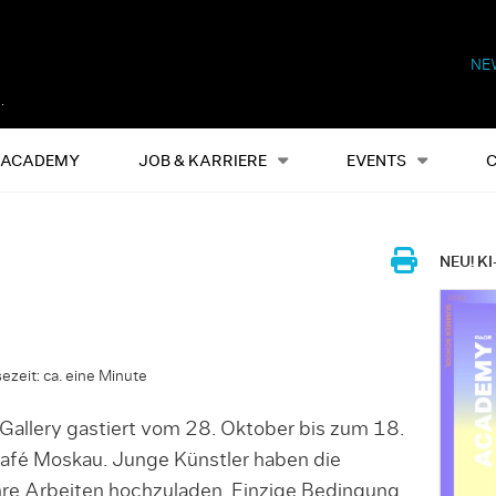
NE
Alles
Events
S
ACADEMY
JOB & KARRIERE
EVENTS
NEU! KI
ezeit: ca. eine Minute
Gallery gastiert vom 28. Oktober bis zum 18.
afé Moskau. Junge Künstler haben die
hre Arbeiten hochzuladen. Einzige Bedingung