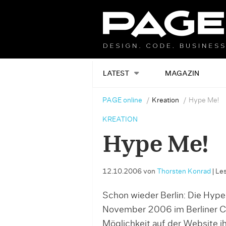
LATEST
MAGAZIN
PAGE online
Kreation
Hype Me!
KREATION
Hype Me!
12.10.2006
von
Thorsten Konrad
|
Les
Schon wieder Berlin: Die Hype
November 2006 im Berliner C
Möglichkeit auf der Website i