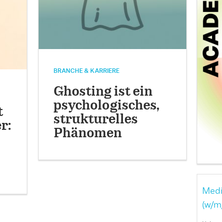
BRANCHE & KARRIERE
Ghosting ist ein
psychologisches,
t
strukturelles
r:
Phänomen
Medi
(w/m