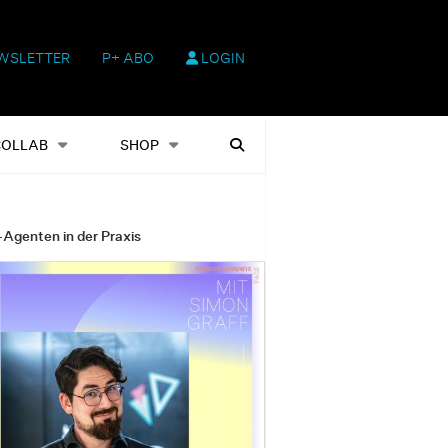
WSLETTER
P+ ABO
LOGIN
hop
Heftausgaben
Suchen
COLLAB
SHOP
-Agenten in der Praxis