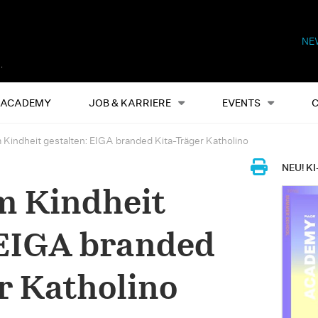
NE
Alles
Events
S
ACADEMY
JOB & KARRIERE
EVENTS
indheit gestalten: EIGA branded Kita-Träger Katholino
NEU! KI
 Kindheit
 EIGA branded
r Katholino