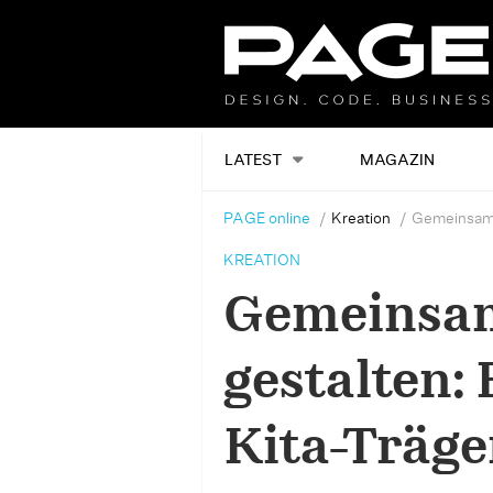
LATEST
MAGAZIN
PAGE online
Kreation
Gemeinsam K
KREATION
Gemeinsam
gestalten:
Kita-Träge