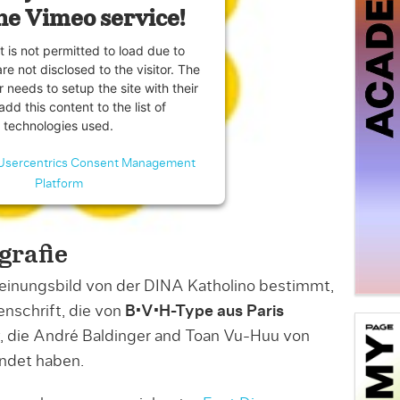
he Vimeo service!
t is not permitted to load due to
are not disclosed to the visitor. The
 needs to setup the site with their
dd this content to the list of
technologies used.
Usercentrics Consent Management
Platform
grafie
heinungsbild von der DINA Katholino bestimmt,
nschrift, die von
B•V•H-Type aus Paris
, die André Baldinger and Toan Vu-Huu von
ndet haben.