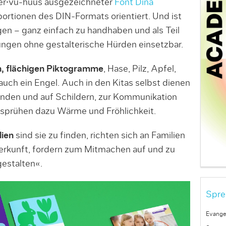
nger•vu-huus ausgezeichneter
Font Dina
ortionen des DIN-Formats orientiert. Und ist
en – ganz einfach zu handhaben und als Teil
tungen ohne gestalterische Hürden einsetzbar.
, flächigen Piktogramme
, Hase, Pilz, Apfel,
uch ein Engel. Auch in den Kitas selbst dienen
Wänden und auf Schildern, zur Kommunikation
ersprühen dazu Wärme und Fröhlichkeit.
lien
sind sie zu finden, richten sich an Familien
 Herkunft, fordern zum Mitmachen auf und zu
estalten«.
Spre
Evange