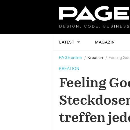
LATEST
MAGAZIN
PAGE online
Kreation
Feeling Goo
KREATION
Feeling Go
Steckdosen
treffen jed