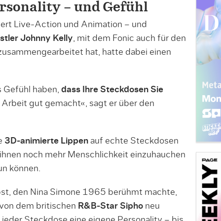
rsonality – und Gefühl
rt Live-Action und Animation – und
tler Johnny Kelly
, mit dem Fonic auch für den
zusammengearbeitet hat, hatte dabei einen
 Gefühl haben,
dass Ihre Steckdosen Sie
e Arbeit gut gemacht«, sagt er über den
ie
3D-animierte Lippen
auf echte Steckdosen
, ihnen noch mehr Menschlichkeit einzuhauchen
tun können.
bst, den Nina Simone 1965 berühmt machte,
 von dem britischen
R&B-Star Sipho
neu
 jeder Steckdose eine eigene Personality – bis