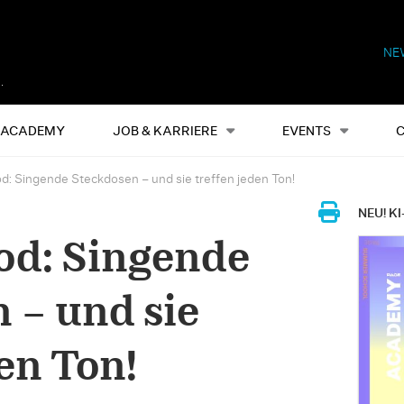
NE
Alles
Events
S
ACADEMY
JOB & KARRIERE
EVENTS
d: Singende Steckdosen – und sie treffen jeden Ton!
NEU! KI
od: Singende
 – und sie
en Ton!