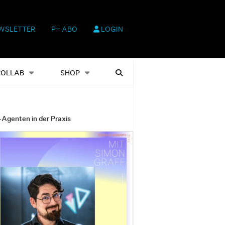
WSLETTER
P+ ABO
LOGIN
hop
Heftausgaben
Suchen
COLLAB
SHOP
-Agenten in der Praxis