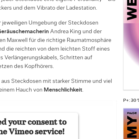
kers und dem Vibrato der Ladestation.
der jeweiligen Umgebung der Steckdosen
eräuschemacherin
Andrea King und der
n Maxwell für die richtige Raumatmosphäre
d die reichten von dem leichten Stoff eines
s Verlängerungskabels, Schritten auf
tzen des Kopfhörers.
r aus Steckdosen mit starker Stimme und viel
t einem Hauch von
Menschlichkeit
.
P+: 30
d your consent to
he Vimeo service!