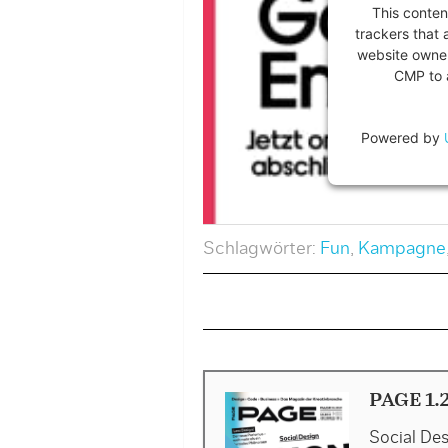
This conten
trackers that 
website owner
CMP to a
Powered by
Schlagwörter:
Fun
,
Kampagne
PAGE 1.
Social De