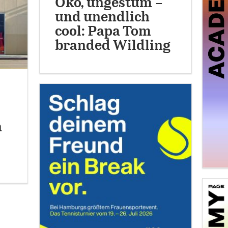
Öko, ungestüm –
und unendlich
cool: Papa Tom
branded Wildling
h