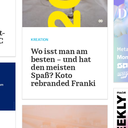
t-
C
KREATION
Wo isst man am
besten – und hat
den meisten
Spaß? Koto
rebranded Franki