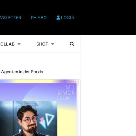
WSLETTER
P+ ABO
LOGIN
hop
Heftausgaben
Suchen
COLLAB
SHOP
-Agenten in der Praxis