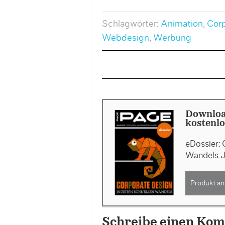
Schlagwörter:
Animation
,
Corp
Webdesign
,
Werbung
Downloa
kostenlo
eDossier: 
Wandels.J
Produkt an
Schreibe einen Ko