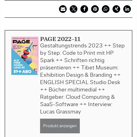
PAGE 2022-11
Gestaltungstrends 2023 ++ Step
by Step: Code to Print mit HP
Spark ++ Schriften richtig
präsentieren ++ Tibet Museum:
Exhibition Design & Branding ++
ENGLISH SPECIAL Studio Desk
++ Bücher multimedial ++
Ratgeber: Cloud Computing &
SaaS-Software ++ Interview:
Lucas Grassmay
Produkt anzeigen