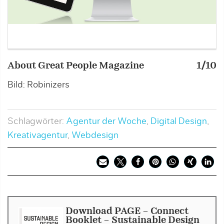
About Great People Magazine
1/10
A
Bild: Robinizers
B
Schlagwörter:
Agentur der Woche
,
Digital Design
,
Kreativagentur
,
Webdesign
Download PAGE - Connect
Booklet - Sustainable Design