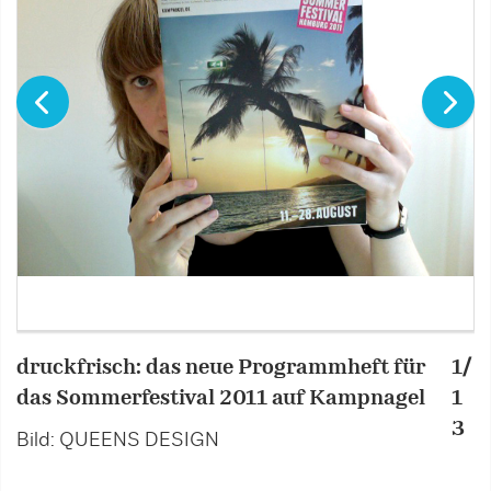
druckfrisch: das neue Programmheft für
1/
I
das Sommerfestival 2011 auf Kampnagel
1
P
3
Bild: QUEENS DESIGN
B