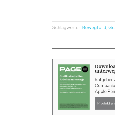
Schlagwörter:
Bewegtbild
,
Gra
Download
unterweg
Ratgeber 
Companion
Apple Pen
Produkt an