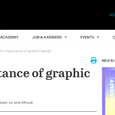
NE
Alles
Events
S
ACADEMY
JOB & KARRIERE
EVENTS
he importance of graphic design
NEU! KI
ance of graphic
zeit: ca. eine Minute