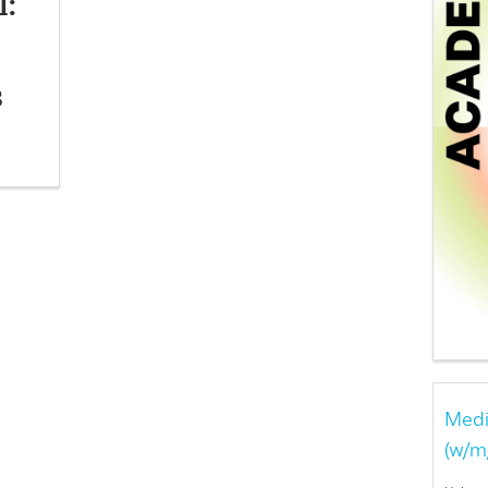
l:
s
Medi
(w/m