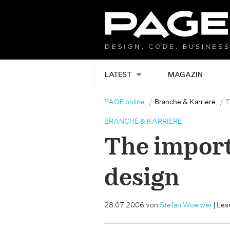
LATEST
MAGAZIN
PAGE online
Branche & Karriere
T
BRANCHE & KARRIERE
The import
design
28.07.2006
von
Stefan Woelwer
|
Lese