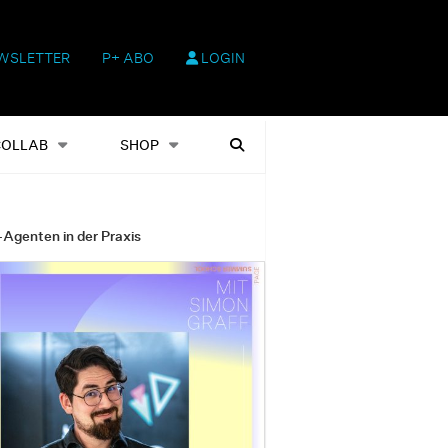
WSLETTER
P+ ABO
LOGIN
hop
Heftausgaben
Suchen
COLLAB
SHOP
-Agenten in der Praxis